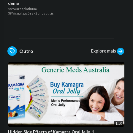
demo
softwaresplatinum
39 Visualizações
·
2 anos atrás
Explore mais
Outro
1:10
Hidden Side Effects of Kamagra Oral Jelly_1