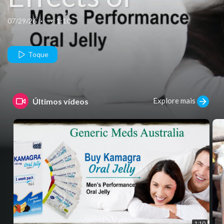
Kamagra Oral
07/29/26
·
·
1:10
Jelly_1
Toque
Explore mais
Últimos vídeos
1:10