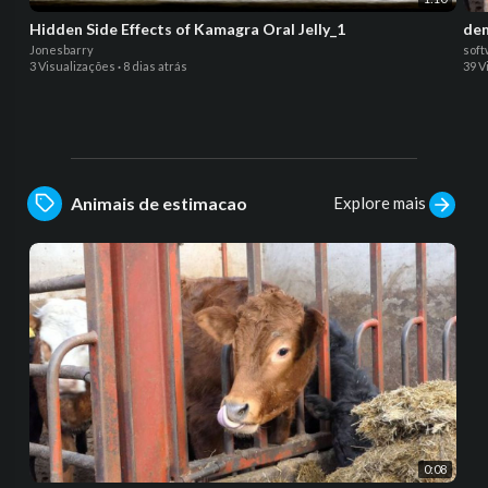
Hidden Side Effects of Kamagra Oral Jelly_1
de
Jonesbarry
soft
3 Visualizações
·
8 dias atrás
39 V
Explore mais
Animais de estimacao
0:08