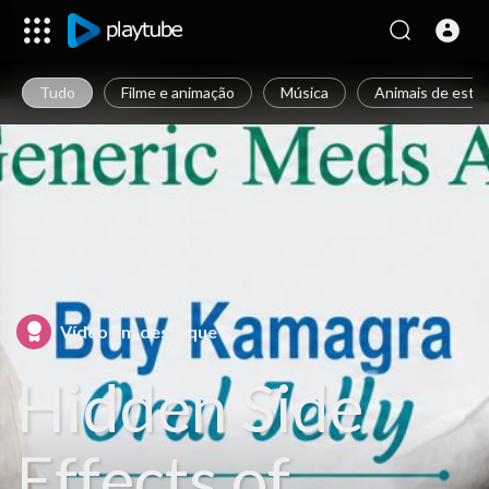
Tudo
Filme e animação
Música
Animais de esti
Vídeo em destaque
Hidden Side
Effects of